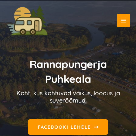
Skip
MAI
to
ME
content
Rannapungerja
Puhkeala
Koht, kus kohtuvad vaikus, loodus ja
suverõõmud!
FACEBOOKI LEHELE