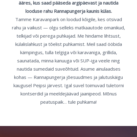
ääres, kus saad pääseda argipäevast ja nautida
looduse rahu Rannapungerja kaunis külas.
Tamme Karavanpark on loodud kõigile, kes otsivad
rahu ja vaikust — olgu selleks matkaautode omanikud,
telkijad või perega puhkajad. Me hindame lihtsust,
külalislahkust ja tõelist puhkamist. Meil saad ööbida
kämpingus, tulla telgiga või karavaniga, grillida,
saunatada, minna kanuuga või SUP-iga veele ning
nautida sumedaid suveõhtuid. Asume ainulaadses
kohas — Rannapungerja jõesuudmes ja jalutuskäigu
kaugusel Peipsi järvest. Igal suvel toimuvad tuletorni
kontserdid ja meeldejäävad jaanipeod. Mõnus
peatuspaik… tule puhkama!