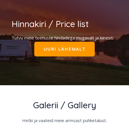
Hinnakiri / Price list
Tutvu meie teenuste hindadega mugavalt ja kiiresti.
UURI LÄHEMALT
Galerii / Gallery​
Hetki ja vaateid meie armsast puhketalust.